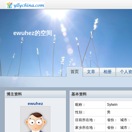
ewuhez的空间
首页
文章
相册
个人
博主资料
基本资料
ewuhez
昵称：
Sylwin
性别：
男
目前所在地：
省份： 城市：
家乡所在地：
省份： 城市：