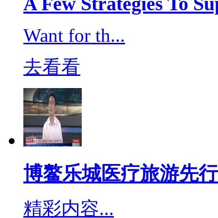
A Few Strategies To Su
1963.58吨，对环境安
Want for th...
题，重庆市林业局表示，
去看看
因消毒药液滥用导致的野
乌鸫、白头鹎、灰胸竹鸡
除了常规强刺激强氧化性
属于环境友好的杀病毒消
博鳌乐城医疗旅游先行
精彩内容...
二、两类可杀冠状病毒的