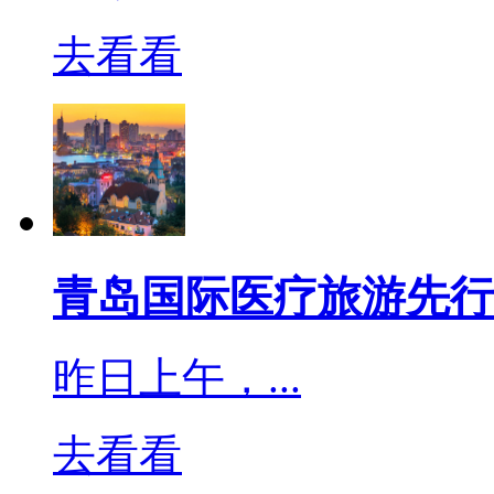
去看看
1.季铵盐类消毒剂
阳离子季铵盐化合物广泛
近百年的历史。该类消毒
青岛国际医疗旅游先行
有效，无色、无臭、刺激
双链季铵盐和复合季铵盐
昨日上午，...
二烷基二甲基苄基氯化铵
去看看
苄基溴化铵（新洁尔灭）