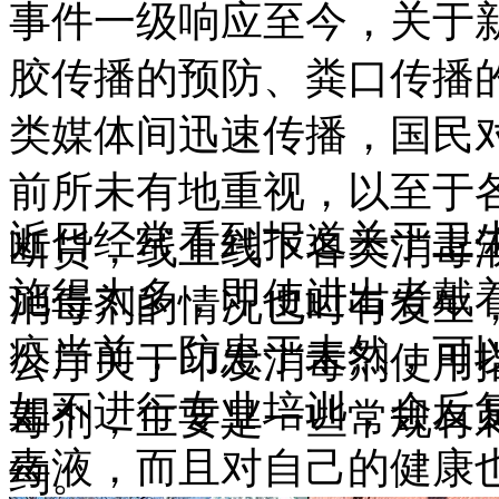
事件一级响应至今，关于
胶传播的预防、粪口传播
类媒体间迅速传播，国民
前所未有地重视，以至于各
近日经常看到报道关于卫
断货，线上线下各类消毒
施得太多，即使进出者戴
消毒剂的情况也时有发生，
疫当前，防患于未然，可
公厅关于印发消毒剂使用
如不进行专业培训，会反
毒剂，主要是一些常规有
毒液，而且对自己的健康
约。