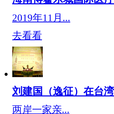
原物质共储共运，也须远离
2019年11月...
清洗剂不能混用，二者反
呼吸道伤害众所周知，300
去看看
过氧化物类消毒剂具有强
病毒。这类消毒剂包括过
臭氧等，它们的优点是消
刘建国（逸征）在台湾
中二氧化氯被认为是环境
氯甚至可以清洗果蔬和饮
两岸一家亲...