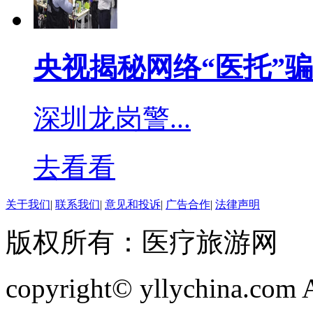
人们发现单一品种的单链
央视揭秘网络“医托”骗
还会产生抗药性。 双链
深圳龙岗警...
基氯化铵（沙力迪）,双
去看看
溴化（双十二烷基二甲基
双链季铵盐，杀菌谱广，
关于我们
|
联系我们
|
意见和投诉
|
广告合作
|
法律声明
藻类和病毒。双链季铵盐
版权所有：医疗旅游网
表面张力的能力，主要用
copyright© yllychina.com Al
用浓度625mg/L。