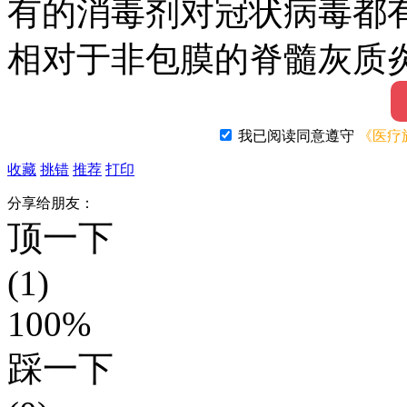
有的消毒剂对冠状病毒都
相对于非包膜的脊髓灰质
的病毒，被推荐的常用消
我已阅读同意遵守
《医疗
醛类等消毒剂，这些刺激
收藏
挑错
推荐
打印
很容易使冠状病毒的包膜
分享给朋友：
顶一下
使用的时候，要特别注意
(1)
100%
75%的酒精可渗入细菌内
踩一下
使病毒蛋白变性。长期使