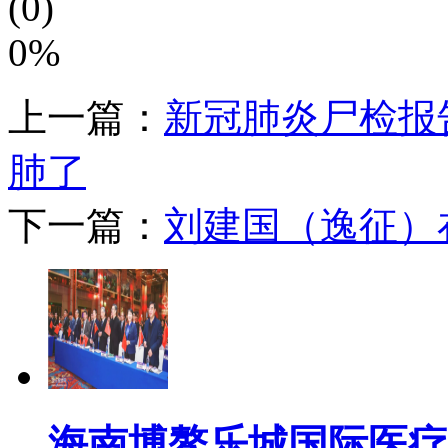
(0)
的刺激性副作用，能够溶
0%
皮肤及毛囊细胞造成损坏
上一篇：
新冠肺炎尸检报
管扩张等反应。酒精储存
须远离火源，安全风险较
肺了
下一篇：
刘建国（逸征）
氯类消毒剂，是指溶于水
子量小，易扩散到细菌、
菌体蛋白，或直接使病毒
化剂，对多种生物有灭生
海南博鳌乐城国际医疗