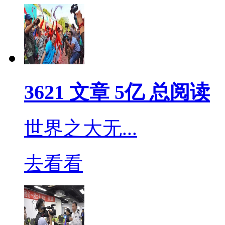
铵（度米芬）和十四烷基
等。其中苯扎氯铵是单链
毒成分，其消毒液兼有清
3621 文章 5亿 总阅读
护理，洗发香波，护发素
电荷的细菌表面，改变细
世界之大无...
裂，从而起到杀灭作用，小于
去看看
常用于在洗手液和粘膜消
胺没有灭活冠状病毒的能力
有温和杀冠效果，需要作