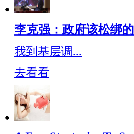
腔、喉咙和胃部有一定刺
容易残留，在医学消毒领
李克强：政府该松绑的
我到基层调...
以上这几类是当前大量使
攀高。雾炮车、洒水车正
去看看
地域进行全方面消毒剂喷
道，我担心的事情还是发生
布，武汉全力开展排水设
至2月18日，全市累计出动