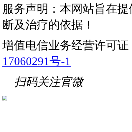
服务声明：本网站旨在提
断及治疗的依据！
复合季铵盐消毒剂即多种
亲脂性互补可以增加杀灭
增值电信业务经营许可证
铵与烷基二甲基乙基苄基
17060291号-1
毒性明显下降，安全性提
扫码关注官微
配，除了可以1分钟杀死各
类冠状病毒、流感病毒，
毒、、单疱疹病毒、呼吸