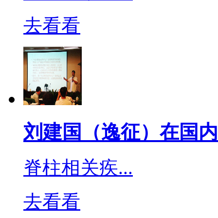
极强的氧化能力，与多种
去看看
腐蚀性，因此不宜与其他
二氧化氯遇光热很不稳定
求比较高。使用时应戴手
化消毒剂，接触皮肤和吸
刘建国（逸征）在国内
备成固体泡腾片使用，浓度不
下。
脊柱相关疾...
去看看
醛类消毒剂包括甲醛和戊