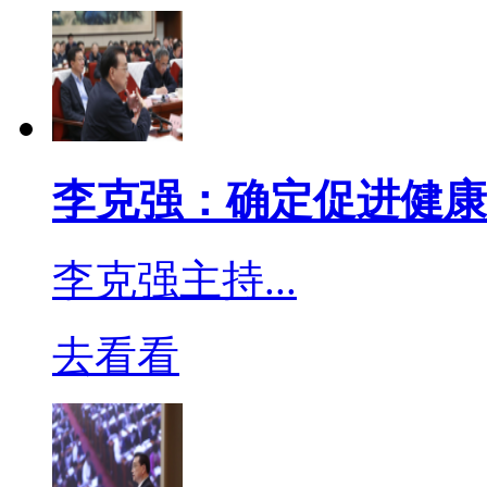
作用于微生物蛋白质中的
破坏蛋白质分子，对真菌
效果，甚至用来杀虫和杀
吸道黏膜刺激性很强。
李克强：确定促进健康
李克强主持...
酚类消毒剂包括苯酚、甲
去看看
细菌和病毒蛋白凝集沉淀
氯间二甲苯酚。还有来苏
氯酚被卤化后增强了杀菌