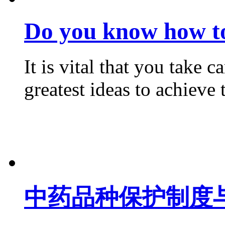
Do you know how to
It is vital that you take 
greatest ideas to achieve thi
中药品种保护制度