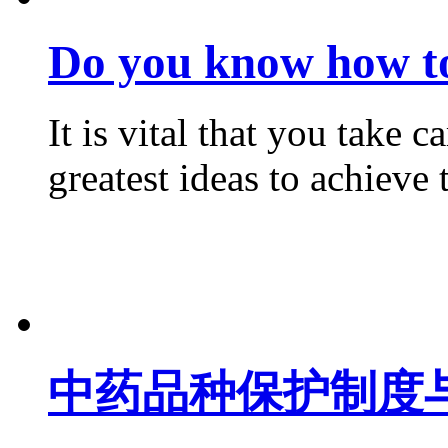
Do you know how to
It is vital that you take 
greatest ideas to achieve thi
中药品种保护制度